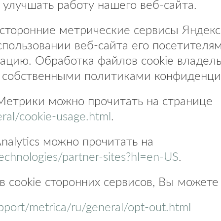
 улучшать работу нашего веб-сайта.
 сторонние метрические сервисы Яндекс 
спользовании веб-сайта его посетителя
цию. Обработка файлов cookie владел
их собственными политиками конфиденци
.Метрики можно прочитать на странице
eral/cookie-usage.html
.
nalytics можно прочитать на
technologies/partner-sites?hl=en-US
.
в cookie
сторонних сервисов, Вы можете
pport/metrica/ru/general/opt-out.html