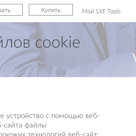
вать
Купить
Мой SXF Tools
лов cookie
ше устройство с помощью веб-
б-сайта файлы
 похожих технологий веб-сайт