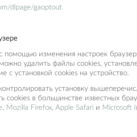
.com/dlpage/gaoptout
узере
с помощью изменения настроек браузера
можно удалить файлы cookies, установл
ие с установкой cookies на устройство.
контролировать установку вышеперечис
ять cookies в большинстве известных бра
e
,
Mozilla Firefox
,
Apple Safari
и
Microsoft I