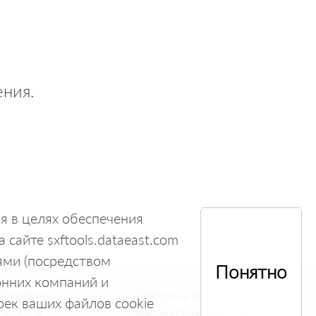
ния.
ия в целях обеспечения
сайте sxftools.dataeast.com
ями (посредством
Понятно
онних компаний и
Политика
Политика обработки
оек ваших файлов cookie
Cookie
персональных данных